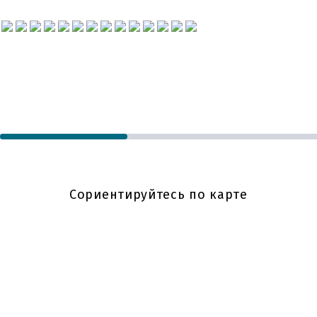
территории музейного комплекса
«Куликово поле» в Моховом.
Подходят для компании от 6 до 11
человек. К услугам гостей
бесплатная парковка,
круглосуточная стойка
регистрации, беседки для отдыха,
спортивные и детские площадки,
бесплатный WI-FI.
Сориентируйтесь по карте
База отдыха «Куликово поле»
расположена в 300 метрах от
знаменитого места слияния Дона
и Непрядвы. В 10 минутах ходьбы