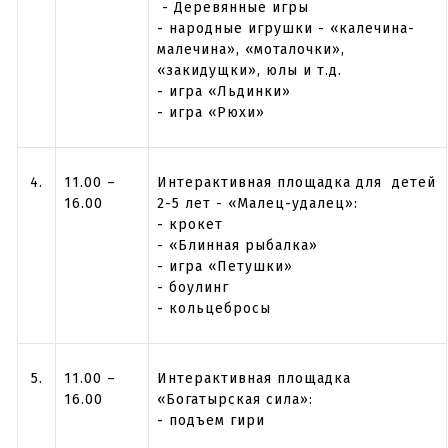
- Деревянные игры
- народные игрушки - «калечина-
малечина», «моталочки»,
«закидущки», юлы и т.д.
- игра «Льдинки»
- игра «Рюхи»
4.
11.00 –
Интерактивная площадка для детей
16.00
2-5 лет - «Малец-удалец»:
- крокет
- «Блинная рыбалка»
- игра «Петушки»
- боулинг
- кольцебросы
5.
1
1
.00 –
Интерактивная площадка
16.00
«Богатырская сила»:
- подъем гири