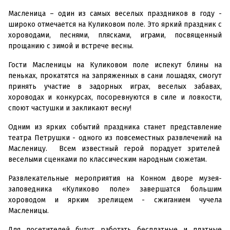
Масленица – один из самых веселых праздников в году -
широко отмечается на Куликовом поле. Это яркий праздник с
хороводами, песнями, плясками, играми, посвященный
прощанию с зимой и встрече весны.
Гости Масленицы на Куликовом поле испекут блины на
пеньках, прокатятся на запряженных в сани лошадях, смогут
принять участие в задорных играх, веселых забавах,
хороводах и конкурсах, посоревнуются в силе и ловкости,
споют частушки и закликают весну!
Одним из ярких событий праздника станет представление
театра Петрушки - одного из повсеместных развлечений на
Масленицу. Всем известный герой порадует зрителей
веселыми сценками по классическим народным сюжетам.
Развлекательные мероприятия на Конном дворе музея-
заповедника «Куликово поле» завершатся большим
хороводом и ярким зрелищем - сжиганием чучела
Масленицы.
Для посетителей будут работать бесплатные и платные