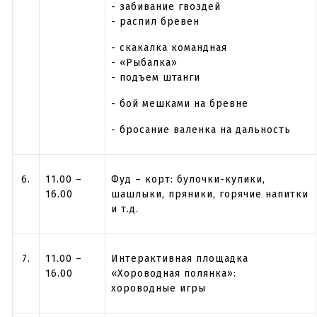
- забивание гвоздей
- распил бревен
- скакалка командная
- «Рыбалка»
- подъем штанги
- бой мешками на бревне
- бросание валенка на дальность
6.
11.00 –
Фуд – корт: булочки-кулики,
16.00
шашлыки, пряники, горячие напитки
и т.д.
7.
11.00 –
Интерактивная площадка
1
6
.00
«Хороводная полянка»:
хороводные игры