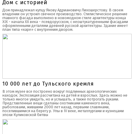
Дом с историей
Дом принадлежал купцу Якову Адриановичу Лихошерстову. В своем
владении он устроил свечное производство. Стилистическое решение
главного фасада выполнено в новомодном стиле архитектуры конца
XIX - начала XX века - псевдорусском, с неоштукатуренными фасадами
оформленными деталями древней русской архитектуры. Здание имеет
план типа «каре» с внутренним двором.
10 000 лет до Тульского кремля
В этом музее все построено вокруг подлинных археологических
находок. Экспозиция рассчитана на детей и взрослых. Здесь можно не
только многое увидеть, но и услышать, а также потрогать руками.
Представленные вещи сделаны охотниками каменного века,
рыболовами, жившими 2000 лет назад, первыми славянами,
поселившимися на берегу р. Упы в IV веке, металлургами и кузнецами
эпохи Куликовской битвы