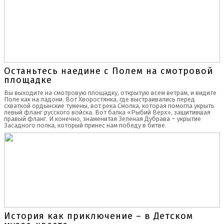
Останьтесь наедине с Полем на смотровой
площадке
Вы выходите на смотровую площадку, открытую всем ветрам, и видите
Поле как на ладони. Вот Хворостянка, где выстраивались перед
схваткой ордынские тумены, вот река Смолка, которая помогла укрыть
левый фланг русского войска. Вот балка «Рыбий Верх», защитившая
правый фланг. И конечно, знаменитая Зеленая Дубрава – укрытие
Засадного полка, который принес нам победу в битве.
История как приключение – в Детском