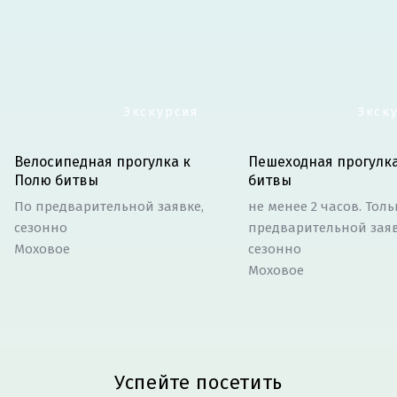
Экскурсия
Экск
Велосипедная прогулка к
Пешеходная прогулк
Полю битвы
битвы
По предварительной заявке,
не менее 2 часов. Толь
сезонно
предварительной заяв
Моховое
сезонно
Моховое
Успейте посетить