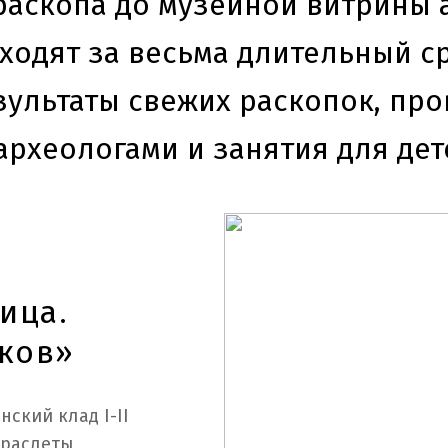
раскопа до музейной витрины
ходят за весьма длительный ср
зультаты свежих раскопок, про
 археологами и занятия для дет
ица.
ков»
ский клад I-II
браслеты,