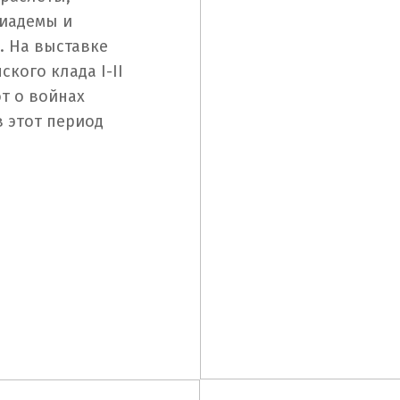
диадемы и
. На выставке
кого клада I-II
ют о войнах
 этот период