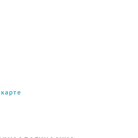
аучный центр
Археология и
реставрация»
 карте