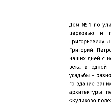
Дом №1 по ули
церковью и п
Григорьевичу 
Григорий Петр
наших дней с н
века в одной 
усадьбы – разно
го здание зани
архитектуры п
«Куликово поле