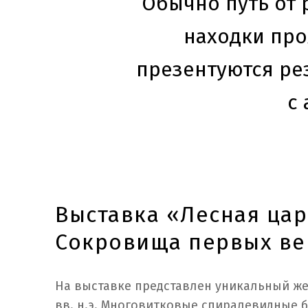
Обычно путь от 
находки про
презентуются ре
с
Выставка «Лесная цар
Сокровища первых ве
На выставке представлен уникальный жен
вв. н.э. Многовитковые спиралевидные 