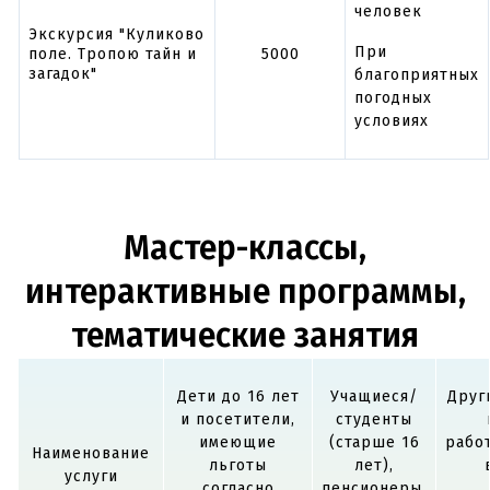
человек
Экскурсия "Куликово
При
поле. Тропою тайн и
5000
загадок"
благоприятных
погодных
условиях
Мастер-классы,
интерактивные программы,
тематические занятия
Дети до 16 лет
Учащиеся/
Друг
и посетители,
студенты
имеющие
(старше 16
рабо
Наименование
льготы
лет),
услуги
согласно
пенсионеры,