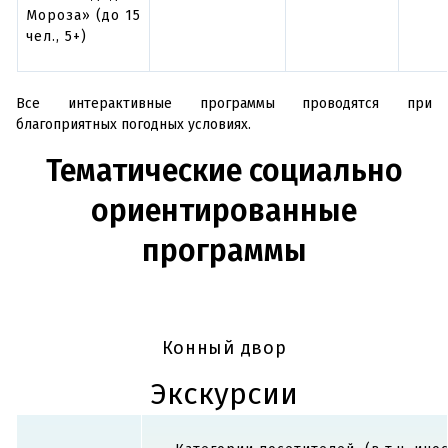
Мороза» (до 15
чел., 5+)
Все интерактивные программы проводятся при
благоприятных погодных условиях.
Тематические социально
ориентированные
программы
Дети до 16 лет
Учащиеся/
и посетители,
студенты
Др
Конный двор
имеющие
Наименование
(старше 16
льготы
услуги
лет),
ра
Экскурсии
согласно
пенсионеры,
утвержденному
члены РВИО
перечню