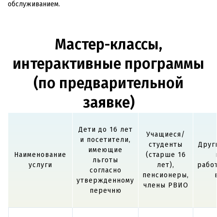
обслуживанием.
Мастер-классы,
интерактивные программы
(по предварительной
заявке)
Дети до 16 лет
Учащиеся/
и посетители,
студенты
Друг
имеющие
Наименование
(старше 16
льготы
услуги
лет),
рабо
согласно
пенсионеры,
утвержденному
члены РВИО
перечню