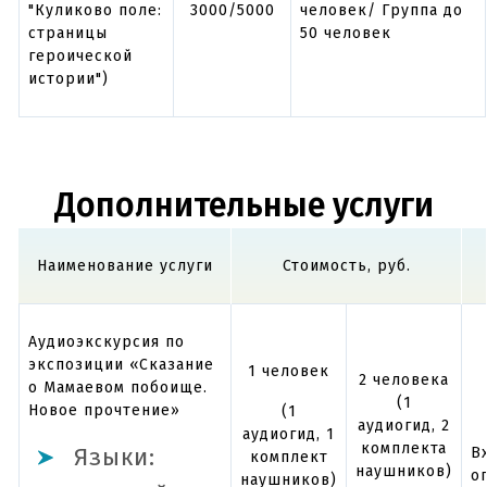
"Куликово поле:
3000/5000
человек/ Группа до
страницы
50 человек
героической
истории")
Дополнительные услуги
Наименование услуги
Стоимость, руб.
Аудиоэкскурсия по
экспозиции «Сказание
1 человек
2 человека
о Мамаевом побоище.
(1
Новое прочтение»
(1
аудиогид, 2
аудиогид, 1
комплекта
Языки:
В
комплект
наушников)
о
наушников)