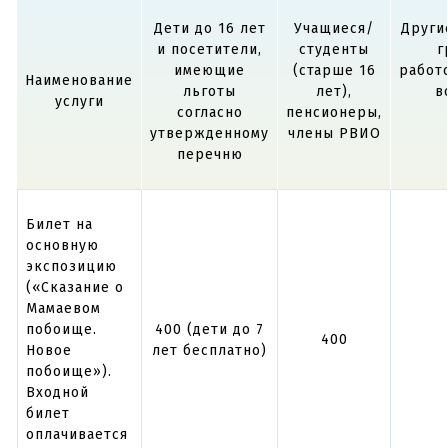
Дети до 16 лет
Учащиеся/
Други
и посетители,
студенты
г
имеющие
(старше 16
работ
Наименование
льготы
лет),
в
услуги
согласно
пенсионеры,
утвержденному
члены РВИО
перечню
Билет на
основную
экспозицию
(«Сказание о
Мамаевом
побоище.
400 (дети до 7
400
Новое
лет бесплатно)
побоище»).
Входной
билет
оплачивается