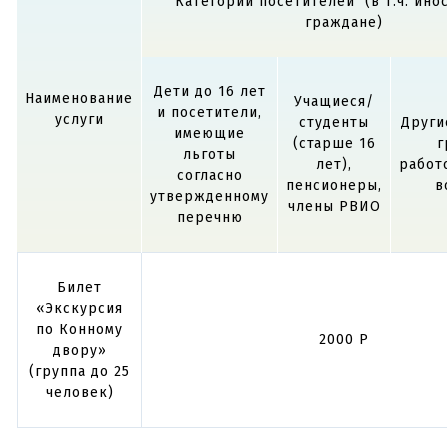
Категории посетителей (в т.ч. ино
граждане)
Социально
ориентированные
бесплатно
бесплатно
Дети до 16 лет
программы
Наименование
Учащиеся/
и посетители,
услуги
студенты
Други
имеющие
(старше 16
г
льготы
лет),
работ
согласно
Видеолекции
пенсионеры,
в
утвержденному
400/группа до 25 чело
члены РВИО
перечню
Временные
400/группа до 25 чело
Билет
выставки
«Экскурсия
по Конному
2000 Р
двору»
(группа до 25
человек)