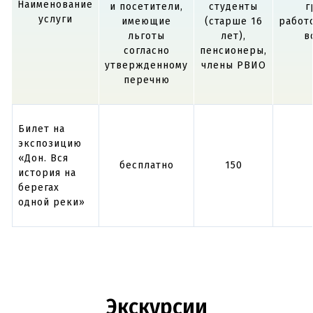
Наименование
и посетители,
студенты
г
услуги
имеющие
(старше 16
работ
льготы
лет),
в
согласно
пенсионеры,
утвержденному
члены РВИО
перечню
Билет на
экспозицию
«Дон. Вся
бесплатно
150
история на
берегах
одной реки»
Экскурсии