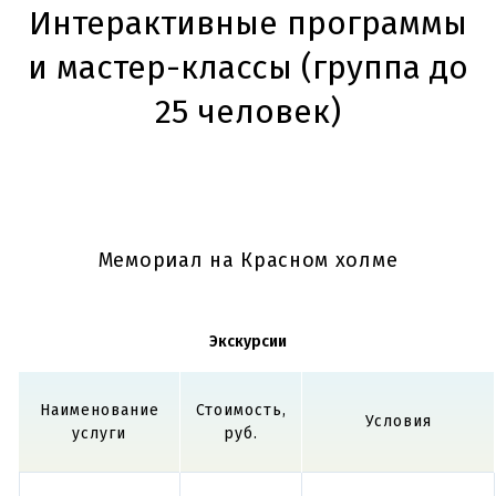
Интерактивные программы
и мастер-классы (группа до
25 человек)
Стоимость,
Наименование услуги
с
человека
Билет «Как на масленой неделе»
500 Р
Мемориал на Красном холме
Билет «Сельские забавы на Конном
600 Р
дворе»
Билет «Блины на пеньках»
300 Р
Экскурсии
Обзорная программа "По Монастырщине
3000 Р
в бричке"
Наименование
Стоимость,
Условия
услуги
руб.