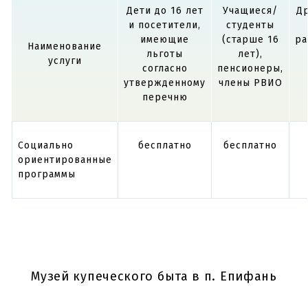
Дети до 16 лет
Учащиеся/
Др
и посетители,
студенты
имеющие
(старше 16
ра
Наименование
льготы
лет),
услуги
согласно
пенсионеры,
утвержденному
члены РВИО
перечню
Социально
бесплатно
бесплатно
ориентированные
программы
Музей купеческого быта в п. Епифань