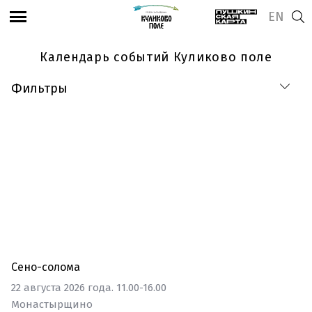
EN
Календарь событий Куликово поле
Фильтры
Категории
Места
Фестиваль
С детьми
Сено-солома
Доступно посетителям с инвалидностью
22 августа 2026 года. 11.00-16.00
Монастырщино