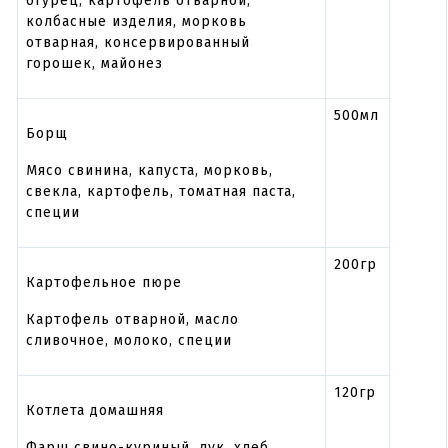
огурец, картофель отварной,
колбасные изделия, морковь
отварная, консервированный
горошек, майонез
500мл
Борщ
Мясо свинина, капуста, морковь,
свекла, картофель, томатная паста,
специи
200гр
Картофельное пюре
Картофель отварной, масло
сливочное, молоко, специи
120гр
Котлета домашняя
Фарш свино-куриный, лук, хлеб