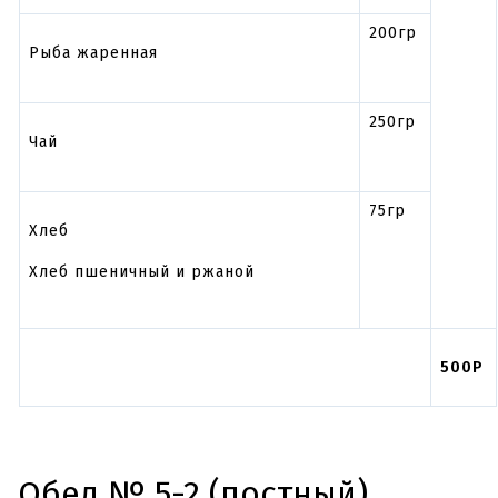
200гр
Рыба жаренная
250гр
Чай
75гр
Хлеб
Хлеб пшеничный и ржаной
500Р
Обед № 5-2 (постный)