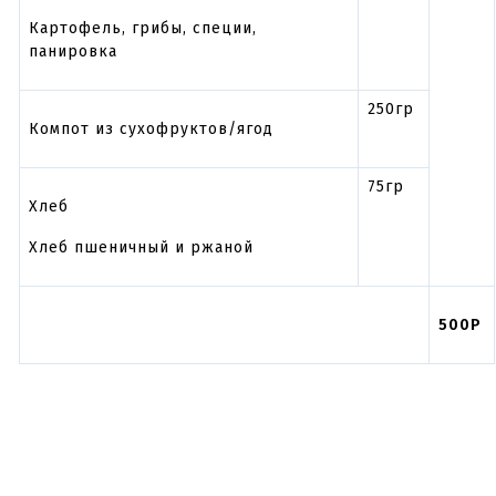
Картофель, грибы, специи,
панировка
250гр
Компот из сухофруктов/ягод
75гр
Хлеб
Хлеб пшеничный и ржаной
500Р