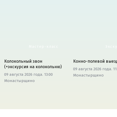
Мастер-класс
Экск
Колокольный звон
Конно-полевой выез
(+экскурсия на колокольню)
09 августа 2026 года. 11
09 августа 2026 года. 13:00
Монастырщино
Монастырщино