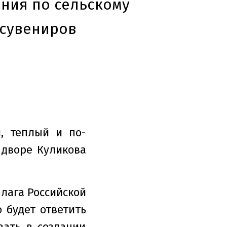
ния по сельскому
 сувениров
, теплый и по-
дворе Куликова
флага Российской
 будет ответить
вать в создании