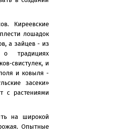
ов. Киреевские
 плести лошадок
в, а зайцев - из
т о традициях
ов-свистулек, и
поля и ковыля -
льские засеки»
т с растениями
ить на широкой
урожая. Опытные