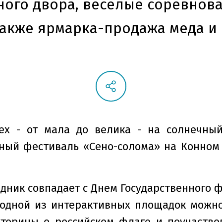
ного двора, веселые соревнова
 также ярмарка-продажа меда и
ех - от мала до велика - на солнечный
ный фестиваль «Сено-солома» на Конном 
здник совпадает с Днем Государственного 
одной из интерактивных площадок можно
торины о российском флаге и поучаство