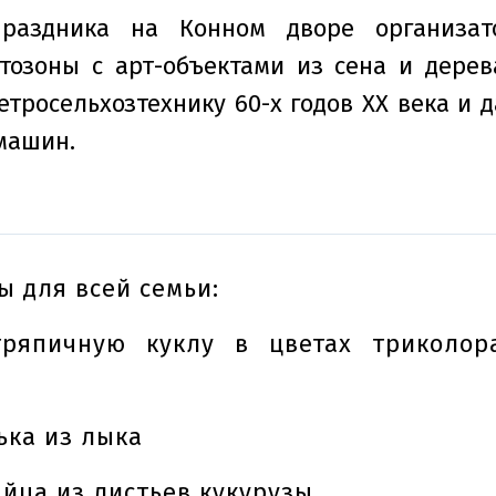
раздника на Конном дворе организат
тозоны с арт-объектами из сена и дерев
етросельхозтехнику 60-х годов XX века и 
машин.
ы для всей семьи:
ряпичную куклу в цветах триколора
ька из лыка
айца из листьев кукурузы