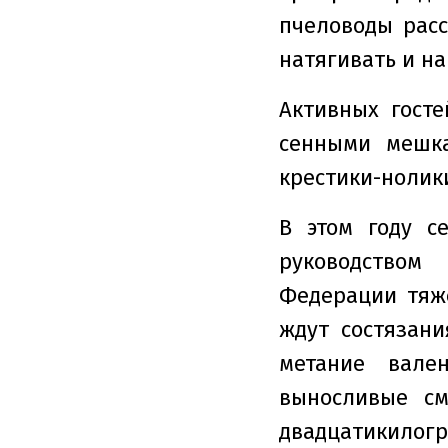
пчеловоды расс
натягивать и на
Активных гост
сенными мешк
крестики-нолик
В этом году с
руководством
Федерации тяже
ждут состязан
метание вале
выносливые см
двадцатикилог