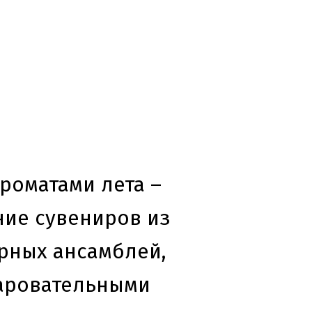
роматами лета –
ние сувениров из
рных ансамблей,
чаровательными