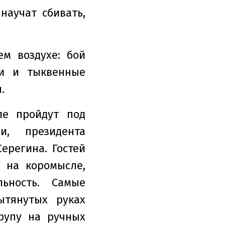
научат сбивать,
м воздухе: бой
и и тыквенные
.
ле пройдут под
и, президента
ерегина. Гостей
 на коромысле,
ьность. Самые
ытянутых руках
рупу на ручных