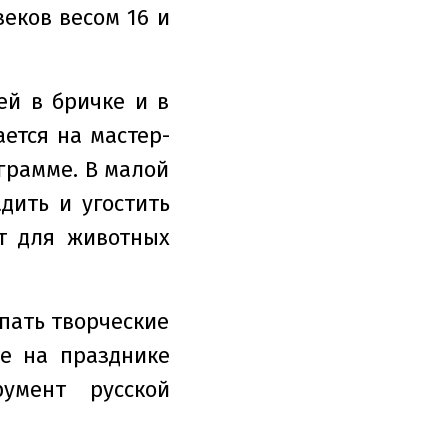
веков весом 16 и
ей в бричке и в
ается на мастер-
ограмме. В малой
дить и угостить
т для животных
упать творческие
е на празднике
умент русской