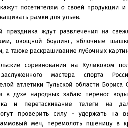
кажут посетителям о своей продукции и 
ващивать рамки для ульев.
ей праздника ждут развлечения на свеже
ами, овощной боулинг, яблочные шашк
и, а также раскрашивание лубочных картин
ельские соревнования на Куликовом по
 заслуженного мастера спорта Росси
лой атлетики Тульской области Бориса С
ия в духе народных забав: перенос воды
нка и перетаскивание телеги на дал
огут проверить силу - удержать на в
раммовый меч, перемолоть пшеницу в к