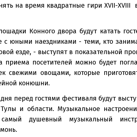
нять на время квадратные гири
XVII
-
XVIII
ошадки Конного двора будут катать гост
е с юными наездниками - теми, кто заним
овой езде, - выступят в показательной пр
а приема посетителей можно будет погла
чек свежими овощами, которые приготовя
ейной конюшни.
 дня перед гостями фестиваля будут выст
 Тулы и области. Музыкальное настроени
самый душевный музыкальный инстр
монь.