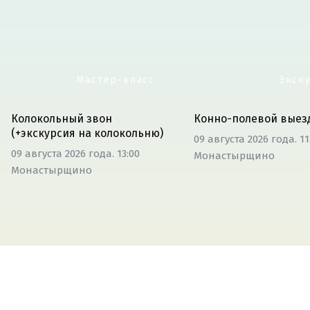
Мастер-класс
Экск
Колокольный звон
Конно-полевой выез
(+экскурсия на колокольню)
09 августа 2026 года. 11
09 августа 2026 года. 13:00
Монастырщино
Монастырщино