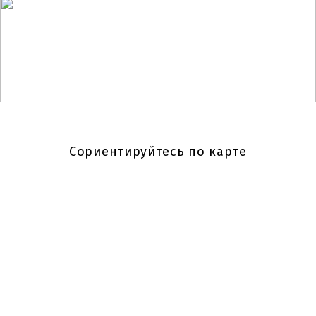
Закажите экскурсию
по музею и
мемориалу
Сориентируйтесь по карте