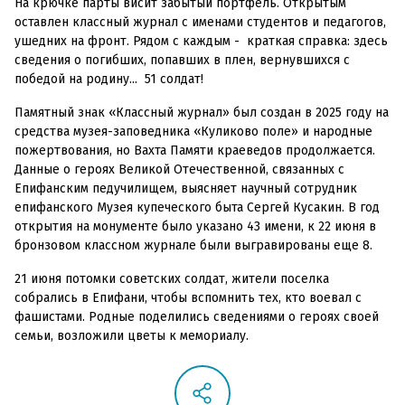
На крючке парты висит забытый портфель. Открытым
оставлен классный журнал с именами студентов и педагогов,
ушедних на фронт. Рядом с каждым - краткая справка: здесь
сведения о погибших, попавших в плен, вернувшихся с
победой на родину... 51 солдат!
Памятный знак «Классный журнал» был создан в 2025 году на
средства музея-заповедника «Куликово поле» и народные
пожертвования, но Вахта Памяти краеведов продолжается.
Данные о героях Великой Отечественной, связанных с
Епифанским педучилищем, выясняет научный сотрудник
епифанского Музея купеческого быта Сергей Кусакин. В год
открытия на монументе было указано 43 имени, к 22 июня в
бронзовом классном журнале были выгравированы еще 8.
21 июня потомки советских солдат, жители поселка
собрались в Епифани, чтобы вспомнить тех, кто воевал с
фашистами. Родные поделились сведениями о героях своей
семьи, возложили цветы к мемориалу.