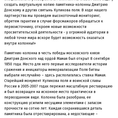
создать виртуальную копию памятника-колонны Дмитрию
Донскому и других святынь Куликова поля. В ходе нашего
партнерства мы проведем высокоточный мониторинг,
обретем гарантии в случае форсмажоров обращаться к
первоисточнику, откроем новые возможности
просветительской деятельности - у огромной аудитории в
любой точке мира вскоре будет возможность оказаться
внутри колонны!»
Памятник-колонна в честь победы московского князя
Дмитрия Донского над ордой Мамая был открыт 8 сентября
1850 года. Место для него первые исследователи истории
сражения и инициаторы мемориализации Поля битвы
выбрали неслучайно – здесь располагалась ставка Мамая.
Старейший монумент Куликова поля и воинской славы
России в 2005-2007 годах пережил масштабную реставрацию
и был возвращен на исконное место практически в
первозданном виде. Колонна была разобрана, ее
конструкцию усилили несущими элементами с запасом
прочности на сотню лет. Каждая сохранившаяся деталь
памятника была отреставрирована, а недостающие –