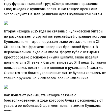
году фундаментальный труд «Следы великого сражения.
Свод находок с Куликова поля». В настоящее время они
экспонируются в Зале реликвий музея Куликовской битвы.
Вторая находка 2025 года не связана с Куликовской битвой,
но рассказывает о другой интереснейшей странице истории
Куликова поля – древнерусском этапе его заселения в XII–
XIII веках. Это фрагмент навершия бронзовой булавы. В
первоначальном виде она имела форму куба с четырьмя
крестообразно расположенными шипами. Такие изделия
появляются в XI веке и бытуют вплоть до XIII века. Булавами
пользовались пехотинцы и конники в рукопашной схватке.
Считается, что богато украшенные литые булавы являлись не
только оружием но и символом военноначальника.
Как полагают ученые, эта находка связана с
боестолкновением, в ходе которого булава раскололась от
удара, а ее небольшой фрагмент попал в землю Куликова
поля.