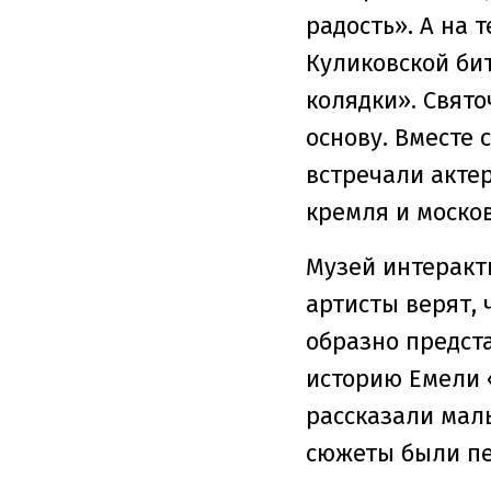
радость». А на
Куликовской би
колядки». Свято
основу. Вместе 
встречали акте
кремля и москов
Музей интеракти
артисты верят,
образно предст
историю Емели 
рассказали мал
сюжеты были пе