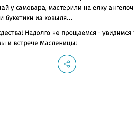
ай у самовара, мастерили на елку ангелоч
ли букетики из ковыля…
ждества! Надолго не прощаемся - увидимся
мы и встрече Масленицы!