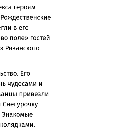
екса героям
«Рождественские
гли в его
во поле» гостей
з Рязанского
ство. Его
нь чудесами и
язанцы привезли
 Снегурочку
. Знакомые
 колядками.