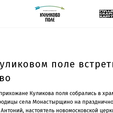
Куликовом поле встре
во
 прихожане Куликова поля собрались в хра
родицы села Монастырщино на празднично
ц Антоний, настоятель новомосковской цер