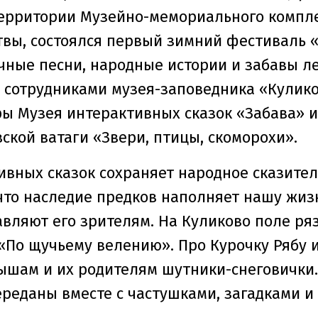
 территории Музейно-мемориального компл
твы, состоялся первый зимний фестиваль 
чные песни, народные истории и забавы ле
с сотрудниками музея-заповедника «Кулико
ры Музея интерактивных сказок «Забава» и
ской ватаги «Звери, птицы, скоморохи».
вных сказок сохраняет народное сказитель
 что наследие предков наполняет нашу жиз
авляют его зрителям. На Куликово поле р
«По щучьему велению». Про Курочку Рябу и
ышам и их родителям шутники-снеговички
реданы вместе с частушками, загадками и