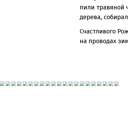
пили травяной ч
дерева, собира
Счастливого Ро
на проводах зи