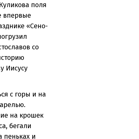
 Куликова поля
е впервые
азднике «Сено-
погрузил
тославов со
историю
у Иисусу
я с горы и на
варелью.
жие на крошек
а, бегали
а пеньках и