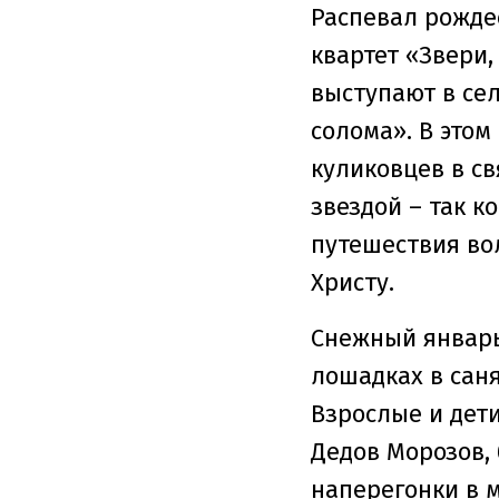
Распевал рождес
квартет «Звери,
выступают в се
солома». В это
куликовцев в с
звездой – так к
путешествия во
Христу.
Снежный январь
лошадках в саня
Взрослые и дети
Дедов Морозов, 
наперегонки в 