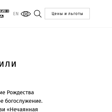
EN
Цены и льготы
тили
ме Рождества
е богослужение.
кви «Нечаянная