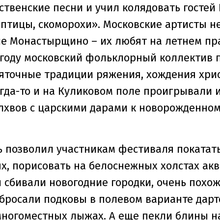
твенские песни и учил колядовать гостей
 птицы, скоморохи». Московские артисты н
ле Монастырщино – их любят на летнем пр
м году московский фольклорный коллектив 
вяточные традиции ряжения, хождения хрис
огда-то и на Куликовом поле проигрывали 
лхвов с царскими дарами к новорожденном
 позволил участникам фестиваля покататьс
х, порисовать на белоснежных холстах ак
 сбивали новогодние городки, очень похо
бросали подковы в полевом варианте дартс
многоместных лыжах. А еще пекли блины н