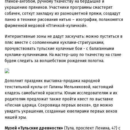
глиной-ангобом, ручному ткачеству на бердышке и
украшению пряников. Участники программы смастерят
собачек, соткут закладку из разноцветной пряжи, создадут
панно в технике рисования нитью – изографии, полакомятся
фирменной медовой «Птичкой-куличкой».
Интерактивные зоны не дадут заскучать: можно пуститься в
пляс вместе с соломенными куклами-стригушками,
прочувствовать тульские кулачные бои - с балаганными
куклами-кулачниками. На мастер-шоу по ткачеству на стане
будем следить за волшебством рождения полотна.
Дополнит праздник выставка-продажа народной
текстильной куклы от Галины Мельниковой, настоящий
кладезь самобытной красоты. Юным исследователям и их
родителям предложат также пройти квест по выставке
«Лесная царица. Сокровища первых веков», где можно
увидеть украшения, созданные ювелирами первых веков
нашей эры.
Музей «Тульские древности»
(Тула, проспект Ленина, 47) с