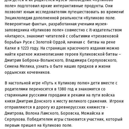
поле» подготовил яркие интерактивные продукты. Они
позволят юным исследователям путешествовать во времени!
Энциклопедия дополненной реальности «Куликово поле.
Невероятные факты», разработанная учеными музея-
заповедника «Куликово поле» совместно с it-издательством
«Антарес», знакомит читателей с событиями «трехвековой
борьбы» Руси с Золотой Ордой, начиная с битвы на реке
Калке в 1223 году. На страницах красочного издания можно
найти краткое жизнеописание героев Куликовской битвы –
Дмитрия Боброка-Волынского, Владимира Серпуховского,
Семена Мелика, узнать о быте наших предков и жизни
ордынских кочевников.
В настольной игре «Путь к Куликову полю» дети вместе с
родителями переносятся в 1380 год и знакомятся со
старинными русскими городами и реками на пути войска
князя Дмитрия Донского к месту великого сражения. Игроки
отправляются в дорогу из древнерусских княжеств -
Дмитрова, Волока Ламского, Боровска, Можайска и
Серпухова. Победителем игры становится участник, который
первым пришел на Куликово поле.