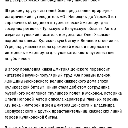
на ресурсах музея-заповедника «Куликово поле».
Широкому кругу читателей был представлен природно-
исторический путеводитель «От Непрядвы до Угры». Этот
справочник объединил в туристический маршрут два
соседних региона - Тульскую и Калужскую области. Автор
издания, тульский писатель и журналист Олег Хафизов
подробно описал Куликовскую битву и Великое стояние на
Угре, окружающие поля сражений места и предложил
интересные маршруты для увлекательного путешествия
вглубь веков.
В эпоху правления князя Дмитрия Донского переносит
читателей научно-популярный труд «За правым плечом.
Женщины московского великокняжеского дома эпохи
Куликовской битвы». Книга стала дебютом сотрудника
Музейного комплекса «Куликово поле» в Моховом, историка
Ольги Поповой. Автор описала характеры главных героинь
XIV века - матерей и жен Дмитрия Донского и Владимира
Серпуховского и других представительниц княжеских линий
героев Куликовской битвы.
Для детей и их родителей музей-заповедник «Куликово