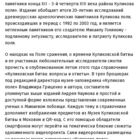
памятники конца XII - 3-й четверти XIV века района Куликова
поля». Издание обобщает итоги 20-летних исследований
древнерусских археологических памятников Куликова поля,
происходивших в период с 1982 по 2003 год, и является
нетленным памятником его создателю Михаилу Гоняному -
подлинному энтузиасту, исследователю и патриоту Куликова
поля.
О находках на Поле сражения, о времени Куликовской битвы
и ее участниках любознательные исследователи смогли
прочесть в опубликованном летом этого года справочнике
«Куликовская битва: вопросы и ответы». В трех брошюрах
под редакцией директора музея-заповедника «Куликово
поле» Владимира Гриценко и автора, составителя
упомянутых выше изданий Андрея Наумова в простой и
доступной форме изложены представления современных
ученых о Мамаевом побоище. Каждую тему в справочнике
дополняют изображения предметов из Музея Куликовской
битвы в Моховом и QR-код. С его помощью обладатели
смартфонов могут перейти на тематически близкие сюжеты
одноименного видеопроекта. Сами видеоролики размещены