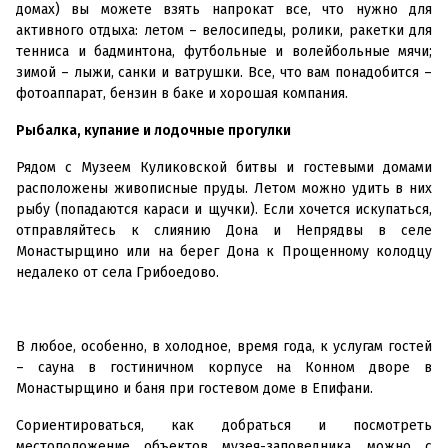
домах) вы можете взять напрокат все, что нужно для
активного отдыха: летом – велосипеды, ролики, ракетки для
тенниса и бадминтона, футбольные и волейбольные мячи;
зимой – лыжи, санки и ватрушки. Все, что вам понадобится –
фотоаппарат, бензин в баке и хорошая компания.
Рыбалка, купание и лодочные прогулки
Рядом с Музеем Куликовской битвы и гостевыми домами
расположены живописные пруды. Летом можно удить в них
рыбу (попадаются караси и щучки). Если хочется искупаться,
отправляйтесь к слиянию Дона и Непрядвы в селе
Монастырщино или на берег Дона к Прощенному колодцу
недалеко от села Грибоедово.
В любое, особенно, в холодное, время года, к услугам гостей
– сауна в гостиничном корпусе на Конном дворе в
Монастырщино и баня при гостевом доме в Епифани.
Сориентироваться, как добраться и посмотреть
местоположение объектов музея-заповедника, можно с