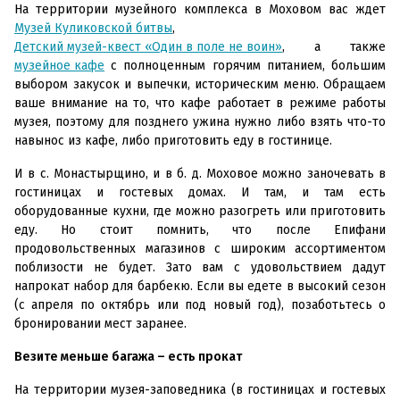
На территории музейного комплекса в Моховом вас ждет
Музей Куликовской битвы
,
Детский музей-квест «Один в поле не воин»
, а также
музейное кафе
с полноценным горячим питанием, большим
выбором закусок и выпечки, историческим меню. Обращаем
ваше внимание на то, что кафе работает в режиме работы
музея, поэтому для позднего ужина нужно либо взять что-то
навынос из кафе, либо приготовить еду в гостинице.
И в с. Монастырщино, и в б. д. Моховое можно заночевать в
гостиницах и гостевых домах. И там, и там есть
оборудованные кухни, где можно разогреть или приготовить
еду. Но стоит помнить, что после Епифани
продовольственных магазинов с широким ассортиментом
поблизости не будет. Зато вам с удовольствием дадут
напрокат набор для барбекю. Если вы едете в высокий сезон
(с апреля по октябрь или под новый год), позаботьтесь о
бронировании мест заранее.
Везите меньше багажа – есть прокат
На территории музея-заповедника (в гостиницах и гостевых