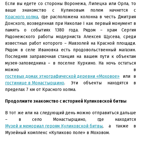
Если вы едете со стороны Воронежа, Липецка или Орла, то
ваше знакомство с Куликовым полем начнется с
Красного холма
, где расположена колонна в честь Дмитрия
Донского, возведенная при Николае I как первый монумент в
память о событиях 1380 года. Рядом – храм Сергия
Радонежского работы модерниста Алексея Щусева, среди
известных работ которого – Мавзолей на Красной площади.
Рядом в селе Ивановка есть продовольственный магазин.
Последняя заправочная станция на вашем пути к объектам
музея-заповедника – в поселке Куркино. На ночь остаться
можно в
гостевых домах этнографической деревни «Моховое»
или в
гостинице в Монастырщино
. Эти объекты находятся в
пределах 7 км от Красного холма.
Продолжите знакомство с историей Куликовской битвы
В тот же или на следующий день можно отправиться дальше
– в село Монастырщино, где находится
Музей и мемориал героям Куликовской битвы
, а также в
Музейный комплекс «Куликово поле» в Моховом.