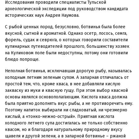
Исследования проводили специалисты Тульской
археологической экспедиции под руководством кандидата
исторических наук Андрея Наумова.
С рыбой ценных пород, безусловно, ботвинья была более
вкусной, сытной и ароматной. Однако осетр, лосось, семга,
форель, судак и севрюга, о которых говорили составители
кулинарных путеводителей прошлого, большинству хозяек
на Куликовом поле были недоступны, потому они готовили
блюдо попроще.
Неполная ботвинья, исключавшая дорогую рыбу, называлась
холодным летним зеленым супом. А запарная отличалась от
простой тем, что, кроме кваса, в нее добавляли кислую
закваску из муки и квасную гущу. При этом выбор квасной
основы являлся основополагающим. Кислота кваса должна
была приятно дополнять вкус рыбы, а не противоречить ему.
Поэтому напиток выбирали ни сладковатый, ни чрезмерно
кислый, а «тонко-нежно-острый». Приятная кислота
холодного летнего супа достигалась не только собственно
квасом, но и благодаря натуральному природному вкусу
щавеля и другой зелени, а в запарной ботвинье – ржаной