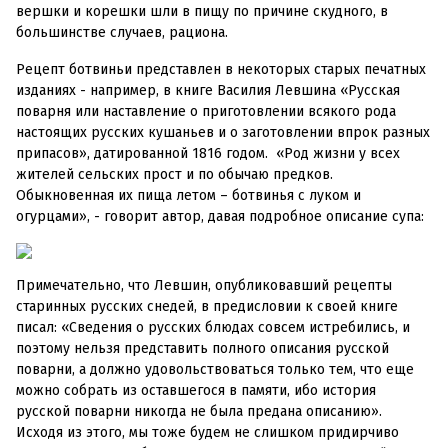
вершки и корешки шли в пищу по причине скудного, в
большинстве случаев, рациона.
Рецепт ботвиньи представлен в некоторых старых печатных
изданиях - например, в книге Василия Левшина «Русская
поварня или наставление о приготовлении всякого рода
настоящих русских кушаньев и о заготовлении впрок разных
припасов», датированной 1816 годом. «Род жизни у всех
жителей сельских прост и по обычаю предков.
Обыкновенная их пища летом – ботвинья с луком и
огурцами», - говорит автор, давая подробное описание супа:
Примечательно, что Левшин, опубликовавший рецепты
старинных русских снедей, в предисловии к своей книге
писал: «Сведения о русских блюдах совсем истребились, и
поэтому нельзя представить полного описания русской
поварни, а должно удовольствоваться только тем, что еще
можно собрать из оставшегося в памяти, ибо история
русской поварни никогда не была предана описанию».
Исходя из этого, мы тоже будем не слишком придирчиво