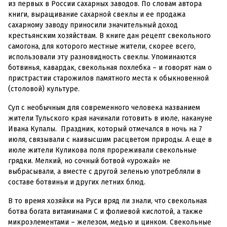
из первых в России сахарных заводов. По словам автора
книги, выращивание сахарной свеклы и ее продажа
сахарному заводу приносили значительный доход
крестьянским хозяйствам. В книге дан рецепт свекольного
самогона, для которого местные жители, скорее всего,
использовали эту разновидность свеклы. Упоминаются
ботвинья, кавардак, свекольная похлебка – и говорят нам о
пристрастии старожилов памятного места к обыкновенной
(столовой) культуре.
Суп с необычным для современного человека названием
жители Тульского края начинали готовить в июле, накануне
Ивана Купалы. Праздник, который отмечался в ночь на 7
июля, связывали c наивысшим расцветом природы. А еще в
июле жители Куликова поля прореживали свекольные
грядки. Мелкий, но сочный ботвой «урожай» не
выбрасывали, а вместе с другой зеленью употребляли в
составе ботвиньи и других летних блюд.
В то время хозяйки на Руси вряд ли знали, что свекольная
ботва богата витаминами С и фолиевой кислотой, а также
микроэлементами – железом, медью и цинком. Свекольные