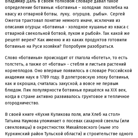
Владимир Даль в своем толковом словаре давал такое
определение ботвиньи: «Ботвинья – холодная похлебка на
квасу из отварной ботвы, луку, огурцов, рыбы». Сергей
Ожегов трактовал понятие немного иначе, исключив из
описания огурцы: «Ботвинья - холодное кушанье из кваса с
отварной свекольной ботвой, луком и рыбой». Так какой же
рецепт верен? Как именно и из каких продуктов готовили
ботвинью на Руси хозяйки? Попробуем разобраться.
Слово «ботвинья» происходит от глагола «ботеть», то есть
толстеть, а также от «ботвы» - стебля и листьев растений
корнеплодов. Оно впервые появилось в словаре Российской
академии наук в 1789 году. В допетровскую эпоху ботвинья,
как и окрошка, считалась закуской, а вовсе не первым
блюдом. Пик популярности ботвиньи пришёлся на XIX век,
когда в стране активно развивалось грунтовое и тепличное
огородничество.
В своей книге «Кухня Куликова поля, или Хлеб на стол»
Татьяна Наумова упоминает о посевах сахарной свеклы (или
свекловицы) в окрестностях Михайловского (ныне это
Куркинский район Тульской области) и строительстве одного