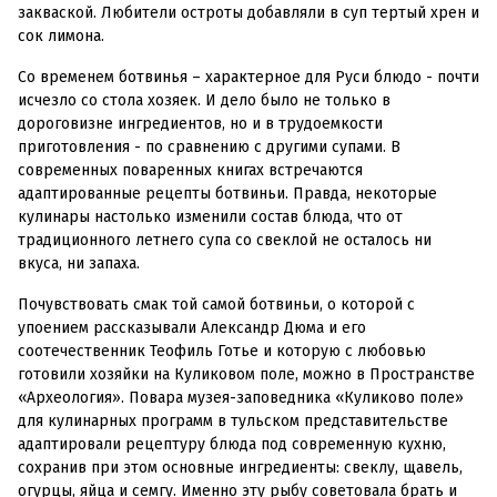
закваской. Любители остроты добавляли в суп тертый хрен и
сок лимона.
Со временем ботвинья – характерное для Руси блюдо - почти
исчезло со стола хозяек. И дело было не только в
дороговизне ингредиентов, но и в трудоемкости
приготовления - по сравнению с другими супами. В
современных поваренных книгах встречаются
адаптированные рецепты ботвиньи. Правда, некоторые
кулинары настолько изменили состав блюда, что от
традиционного летнего супа со свеклой не осталось ни
вкуса, ни запаха.
Почувствовать смак той самой ботвиньи, о которой с
упоением рассказывали Александр Дюма и его
соотечественник Теофиль Готье и которую с любовью
готовили хозяйки на Куликовом поле, можно в Пространстве
«Археология». Повара музея-заповедника «Куликово поле»
для кулинарных программ в тульском представительстве
адаптировали рецептуру блюда под современную кухню,
сохранив при этом основные ингредиенты: свеклу, щавель,
огурцы, яйца и семгу. Именно эту рыбу советовала брать и