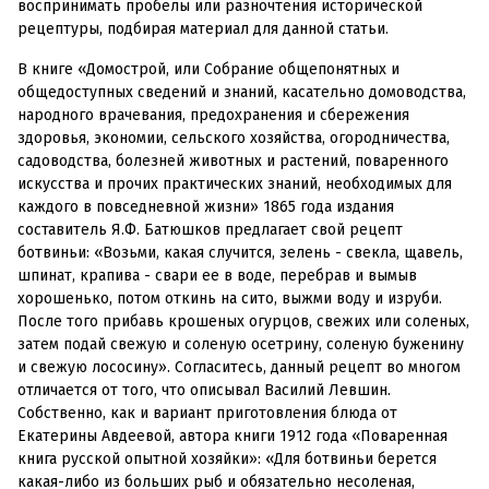
воспринимать пробелы или разночтения исторической
рецептуры, подбирая материал для данной статьи.
В книге «Домострой, или Собрание общепонятных и
общедоступных сведений и знаний, касательно домоводства,
народного врачевания, предохранения и сбережения
здоровья, экономии, сельского хозяйства, огородничества,
садоводства, болезней животных и растений, поваренного
искусства и прочих практических знаний, необходимых для
каждого в повседневной жизни» 1865 года издания
составитель Я.Ф. Батюшков предлагает свой рецепт
ботвиньи: «Возьми, какая случится, зелень - свекла, щавель,
шпинат, крапива - свари ее в воде, перебрав и вымыв
хорошенько, потом откинь на сито, выжми воду и изруби.
После того прибавь крошеных огурцов, свежих или соленых,
затем подай свежую и соленую осетрину, соленую буженину
и свежую лососину». Согласитесь, данный рецепт во многом
отличается от того, что описывал Василий Левшин.
Собственно, как и вариант приготовления блюда от
Екатерины Авдеевой, автора книги 1912 года «Поваренная
книга русской опытной хозяйки»: «Для ботвиньи берется
какая-либо из больших рыб и обязательно несоленая,