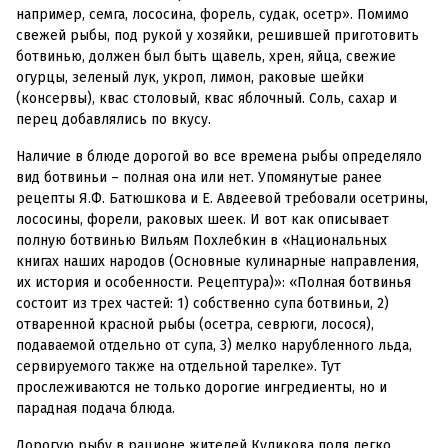
например, семга, лососина, форель, судак, осетр». Помимо
свежей рыбы, под рукой у хозяйки, решившей приготовить
ботвинью, должен был быть щавель, хрен, яйца, свежие
огурцы, зеленый лук, укроп, лимон, раковые шейки
(консервы), квас столовый, квас яблочный. Соль, сахар и
перец добавлялись по вкусу.
Наличие в блюде дорогой во все времена рыбы определяло
вид ботвиньи – полная она или нет. Упомянутые ранее
рецепты Я.Ф. Батюшкова и Е. Авдеевой требовали осетрины,
лососины, форели, раковых шеек. И вот как описывает
полную ботвинью Вильям Похлебкин в «Национальных
книгах наших народов (Основные кулинарные направления,
их история и особенности. Рецептура)»: «Полная ботвинья
состоит из трех частей: 1) собственно супа ботвиньи, 2)
отваренной красной рыбы (осетра, севрюги, лосося),
подаваемой отдельно от супа, 3) мелко нарубленного льда,
сервируемого также на отдельной тарелке». Тут
прослеживаются не только дорогие ингредиенты, но и
парадная подача блюда.
Дорогую рыбу в рационе жителей Куликова поля легко