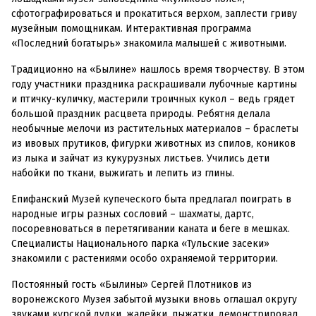
сфотографироваться и прокатиться верхом, заплести гриву
музейным помощникам. Интерактивная программа
«Последний богатырь» знакомила малышей с животными.
Традиционно на «Былине» нашлось время творчеству. В этом
году участники праздника раскрашивали лубочные картины
и птичку-куличку, мастерили троичных кукол – ведь грядет
большой праздник расцвета природы. Ребятня делала
необычные мелочи из растительных материалов – браслеты
из ивовых прутиков, фигурки животных из спилов, коников
из лыка и зайчат из кукурузных листьев. Учились дети
набойки по ткани, выжигать и лепить из глины.
Епифанский Музей купеческого быта предлагал поиграть в
народные игры разных сословий – шахматы, дартс,
посоревноваться в перетягивании каната и беге в мешках.
Специалисты Национального парка «Тульские засеки»
знакомили с растениями особо охраняемой территории.
Постоянный гость «Былины» Сергей Плотников из
воронежского Музея забытой музыки вновь оглашал округу
звуками курской дудки, жалейки, пыжатки, демонстрировал