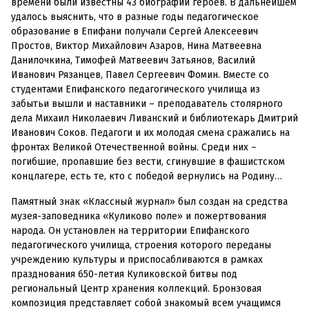
времени были известны 43 биографии героев. В дальнейшем
удалось выяснить, что в разные годы педагогическое
образование в Епифани получали Сергей Алексеевич
Простов, Виктор Михайлович Азаров, Нина Матвеевна
Данилочкина, Тимофей Матвеевич Затьянов, Василий
Иванович Рязанцев, Павел Сергеевич Фомин. Вместе со
студентами Епифанского педагогического училища из
забытьи вышли и наставники – преподаватель столярного
дела Михаил Николаевич Ливанский и библиотекарь Дмитрий
Иванович Соков. Педагоги и их молодая смена сражались на
фронтах Великой Отечественной войны. Среди них –
погибшие, пропавшие без вести, сгинувшие в фашистском
концлагере, есть те, кто с победой вернулись на Родину…
Памятный знак «Классный журнал» был создан на средства
музея-заповедника «Куликово поле» и пожертвования
народа. Он установлен на территории Епифанского
педагогического училища, строения которого переданы
учреждению культуры и приспосабливаются в рамках
празднования 650-летия Куликовской битвы под
региональный Центр хранения коллекций. Бронзовая
композиция представляет собой знакомый всем учащимся