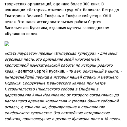
творческих организаций, оценило более 300 книг. В
номинации «История» отмечен труд «От Великого Петра до
Екатерины Великой. Епифань и Епифанский уезд в XVIII
веке». Это пятая исследовательская работа Сергея
Васильевича Кусакина, изданная музеем-заповедником
«Куликово поле».
«Стать лауреатом премии «Имперская культура» - для меня
огромная честь, это признание моей многолетней,
кропотливой изыскательской работы по истории родного
края,
- делится Сергей Кусакин.
- 18 век, описанный в книге, -
интереснейший период в истории нашей страны и Верхнего
Подонья. Сооружение Ивановского канала при Петре
I, строительство Никольского собора в Епифани в
царствование Анны Иоанновны, от которого сохранились до
настоящего времени колокольня и угловая башня соборной
ограды, и, конечно же, формирование и становление
епифанского купечества. Это важнейшие исторические
события, произошедшие в регионе Куликова поля в 18 веке».